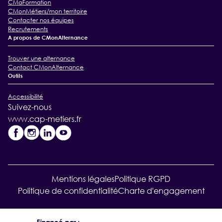
CMaFormation
CMonMétiers/mon territoire
Contacter nos équipes
Recrutements
A propos de CMonAlternance
Trouver une alternance
Contact CMonAlternance
Outils
Accessibilité
Suivez-nous
www.cap-metiers.fr
Mentions légales
Politique RGPD
Politique de confidentialité
Charte d'engagement
Financé par :