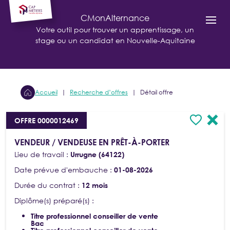
Cookies management panel
CMonAlternance
Votre outil pour trouver un apprentissage, un
stage ou un candidat en Nouvelle-Aquitaine
Accueil
Recherche d’offres
Détail offre
OFFRE 0000012469
VENDEUR / VENDEUSE EN PRÊT-À-PORTER
Lieu de travail :
Urrugne (64122)
Date prévue d'embauche :
01-08-2026
Durée du contrat :
12 mois
Diplôme(s) préparé(s) :
Titre professionnel conseiller de vente
Bac