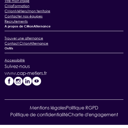
Vite mon stage
CMaFormation
CMonMétiers/mon territoire
Contacter nos équipes
Recrutements
A propos de CMonAlternance
Trouver une alternance
Contact CMonAlternance
Outils
Accessibilité
Suivez-nous
www.cap-metiers.fr
Mentions légales
Politique RGPD
Politique de confidentialité
Charte d'engagement