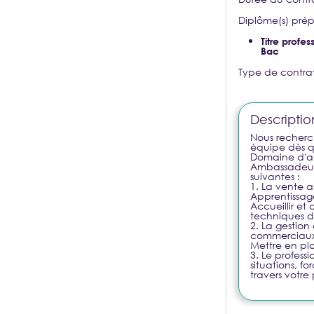
Diplôme(s) prépa
Nouveau ?
CRÉER UN COMPTE
Titre profe
Bac
Type de contra
BESOIN D'AIDE
Descriptio
Nous recherc
équipe dès q
Domaine d'ac
Ambassadeur/
suivantes :
1. La vente as
Apprentissag
Accueillir et
techniques de
2. La gestio
commerciaux P
Mettre en pl
3. Le profess
situations, f
travers votre