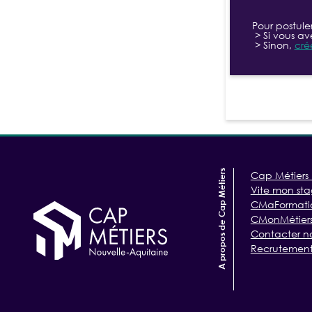
Pour postule
> Si vous av
> Sinon,
cré
A propos de Cap Métiers
Cap Métiers 
Vite mon st
CMaFormati
CMonMétiers/
Contacter n
Recrutement