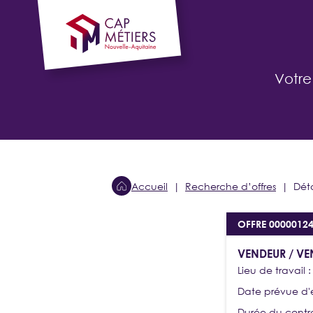
Cookies management panel
Votre
Accueil
Recherche d’offres
Déta
CANDIDAT
OFFRE 0000012
Je cherche
une alternance, un stage
VENDEUR / VE
Lieu de travail 
Date prévue d
SE CONNECTER
Durée du contr