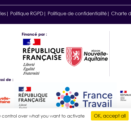
les
Politique RGPD
Politique de confidentialité
Charte 
Financé par :
si de :
OK, accept all
ou control over what you want to activate