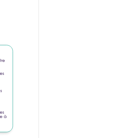
SE CONNECTER
Nouveau ?
CRÉER UN COMPTE
 D'AIDE
tre
es
s
es
se à