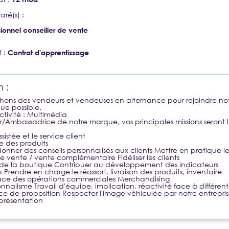
ré(s) :
Nouveau ?
CRÉER UN COMPTE
ssionnel conseiller de vente
BESOIN
t :
Contrat d'apprentissage
n :
hons des vendeurs et vendeuses en alternance pour rejoindre no
ue possible.
tivité : Multimédia
Ambassadrice de notre marque, vos principales missions seront l
sistée et le service client
e des produits
 donner des conseils personnalisés aux clients Mettre en pratique le
 vente / vente complémentaire Fidéliser les clients
n de la boutique Contribuer au développement des indicateurs
rendre en charge le réassort, livraison des produits, inventaire
ace des opérations commerciales Merchandising
ionnalisme Travail d'équipe, implication, réactivité face à différent
orce de proposition Respecter l'image véhiculée par notre entrepri
 présentation