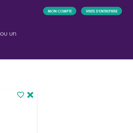
MON COMPTE
VISITE D'ENTREPRISE
 ou un
ACTEUR
FORMATION/
INSERTION
Je forme et je propose des offres
d'employeurs
/ J'accompagne
les candidats
dans leur recherche
d'alternance ou de stage