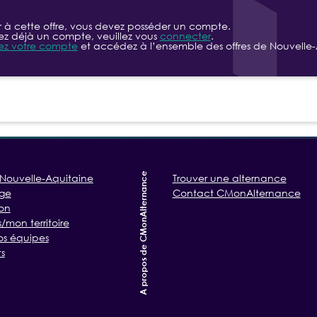
r à cette offre, vous devez posséder un compte.
ez déjà un compte, veuillez vous
connecter
.
ez votre compte
et accédez à l’ensemble des offres de Nouvelle-
A propos de CMonAlternance
Nouvelle-Aquitaine
Trouver une alternance
age
Contact CMonAlternance
on
mon territoire
os équipes
s