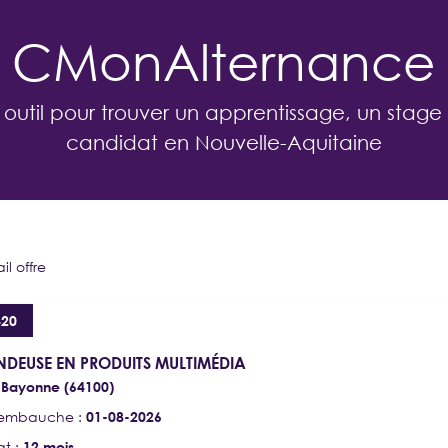
CMonAlternance
 outil pour trouver un apprentissage, un stage
candidat en Nouvelle-Aquitaine
il offre
EMPLOYEUR
420
Je propose des contrats d’apprentissage,
de professionnalisation et des stages
NDEUSE EN PRODUITS MULTIMÉDIA
:
Bayonne (64100)
'embauche :
01-08-2026
SE CONNECTER
at :
12 mois