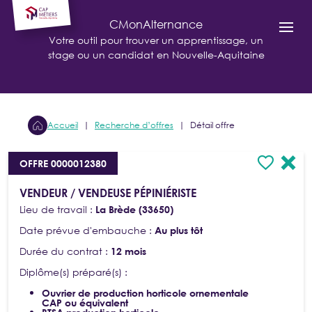
Cookies management panel
CMonAlternance
Votre outil pour trouver un apprentissage, un
stage ou un candidat en Nouvelle-Aquitaine
Accueil
Recherche d’offres
Détail offre
OFFRE 0000012380
VENDEUR / VENDEUSE PÉPINIÉRISTE
Lieu de travail :
La Brède (33650)
Date prévue d'embauche :
Au plus tôt
Durée du contrat :
12 mois
Diplôme(s) préparé(s) :
Ouvrier de production horticole ornementale
CAP ou équivalent