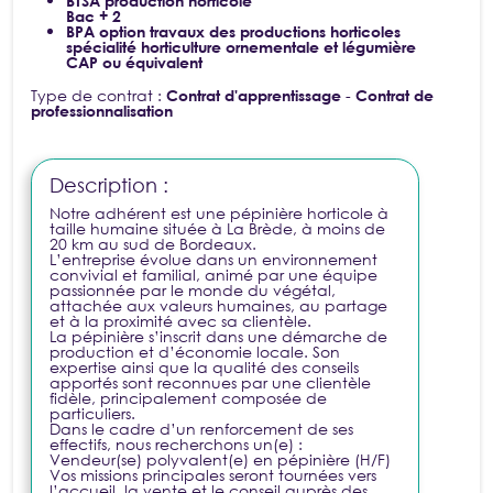
BTSA production horticole
Bac + 2
BPA option travaux des productions horticoles
spécialité horticulture ornementale et légumière
CAP ou équivalent
Type de contrat :
-
Contrat d'apprentissage
Contrat de
professionnalisation
Description :
Notre adhérent est une pépinière horticole à
taille humaine située à La Brède, à moins de
20 km au sud de Bordeaux.
L’entreprise évolue dans un environnement
convivial et familial, animé par une équipe
passionnée par le monde du végétal,
attachée aux valeurs humaines, au partage
et à la proximité avec sa clientèle.
La pépinière s’inscrit dans une démarche de
production et d’économie locale. Son
expertise ainsi que la qualité des conseils
apportés sont reconnues par une clientèle
fidèle, principalement composée de
particuliers.
Dans le cadre d’un renforcement de ses
effectifs, nous recherchons un(e) :
Vendeur(se) polyvalent(e) en pépinière (H/F)
Vos missions principales seront tournées vers
l’accueil, la vente et le conseil auprès des