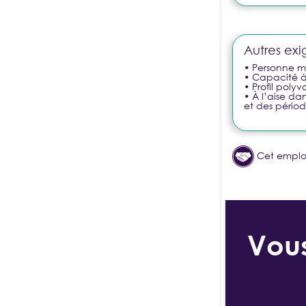
Autres exi
• Personne mo
• Capacité à 
• Profil poly
• À l’aise d
et des périod
Cet emplo
Vous