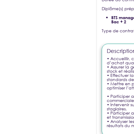
Diplôme(s) prépa
Nouveau ?
CRÉER UN COMPTE
BTS manag
Bac + 2
Type de contra
BESOIN D'AIDE
Descriptio
• Accueillir,
d’achat quali
• Assurer la 
stock et réali
• Effectuer l
standards de
• Mettre en p
optimiser l’a
• Participer 
commerciale
• Intervenir 
stagiaires.
• Participer 
et transmissi
• Analyser le
résultats du 