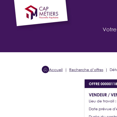
Cookies management panel
Votre
Accueil
Recherche d’offres
Déta
CANDIDAT
OFFRE 0000011
Je cherche
une alternance, un stage
VENDEUR / VE
Lieu de travail 
Date prévue d
SE CONNECTER
Durée du contr