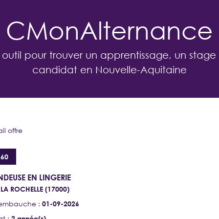
CMonAlternance
 outil pour trouver un apprentissage, un stage
candidat en Nouvelle-Aquitaine
il offre
EMPLOYEUR
860
Je propose des contrats d’apprentissage,
de professionnalisation et des stages
NDEUSE EN LINGERIE
:
LA ROCHELLE (17000)
'embauche :
01-09-2026
SE CONNECTER
at :
2 année(s)