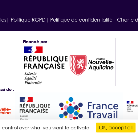
les
Politique RGPD
Politique de confidentialité
Charte 
Financé par :
si de :
OK, accept all
ou control over what you want to activate