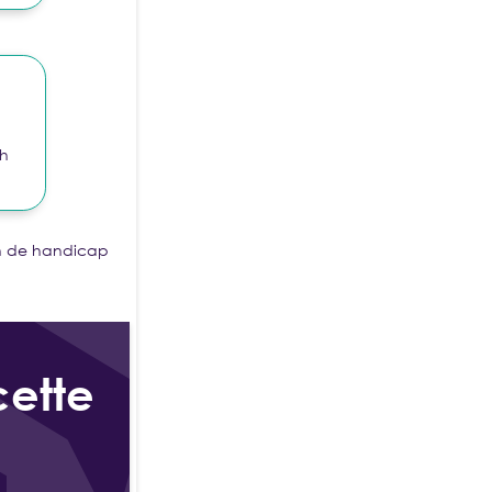
sh
on de handicap
cette