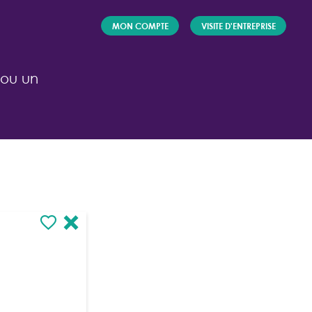
MON COMPTE
VISITE D'ENTREPRISE
 ou un
ACTEUR
FORMATION/
INSERTION
Je forme et je propose des offres
d'employeurs
/ J'accompagne
les candidats
dans leur recherche
d'alternance ou de stage