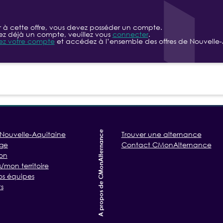
r à cette offre, vous devez posséder un compte.
ez déjà un compte, veuillez vous
connecter
.
ez votre compte
et accédez à l’ensemble des offres de Nouvelle-
A propos de CMonAlternance
Nouvelle-Aquitaine
Trouver une alternance
age
Contact CMonAlternance
on
mon territoire
os équipes
s