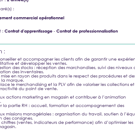
ré(s) :
Nouveau ?
CRÉER UN COMPTE
ement commercial opérationnel
BESOIN
t :
-
Contrat d'apprentissage
Contrat de professionnalisation
n :
 conseiller et accompagner les clients afin de garantir une expéri
tative et développer les ventes.
gestion des stocks : réception des marchandises, suivi des niveaux
sation des inventaires.
a mise en rayon des produits dans le respect des procédures et de
 la marque.
lace le merchandising et la PLV afin de valoriser les collections et
ttractivité du point de vente.
aux actions marketing en magasin et contribuer à l’animation
.
sur la partie RH : accueil, formation et accompagnement des
aux missions managériales : organisation du travail, soutien à l’éq
on des consignes.
s chiffres (ventes, indicateurs de performance) afin d’optimiser les
magasin.