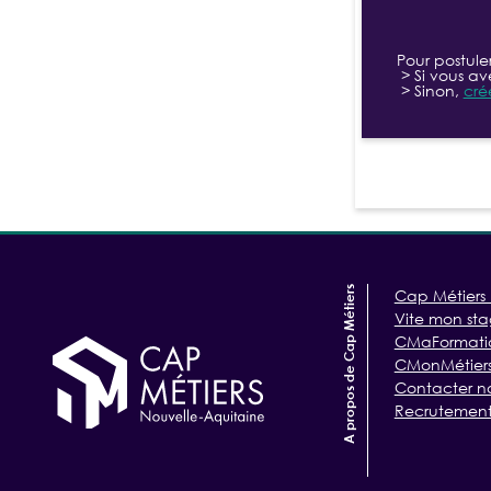
Pour postule
> Si vous av
> Sinon,
cré
A propos de Cap Métiers
Cap Métiers 
Vite mon st
CMaFormati
CMonMétiers/
Contacter n
Recrutement